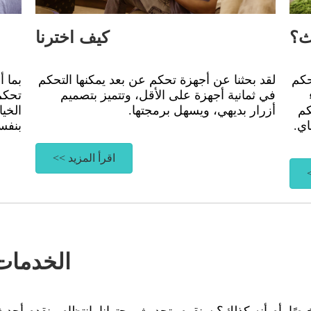
ث؟
كيف اخترنا
حكم
لقد بحثنا عن أجهزة تحكم عن بعد يمكنها التحكم
بما 
في ثمانية أجهزة على الأقل، وتتميز بتصميم
تحكم
كم
أزرار بديهي، ويسهل برمجتها.
الخيا
اي.
بنفس
اقرأ المزيد >>
الخدمات 
خيصًا. أم أنه كذلك؟ سنقوم بتحديث محتوانا بانتظام ونقدم أح