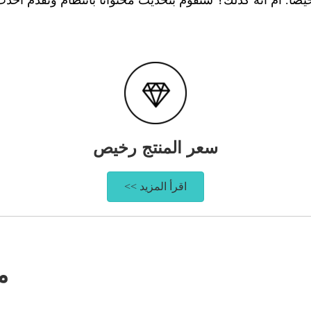
سعر المنتج رخيص
اقرأ المزيد >>
م