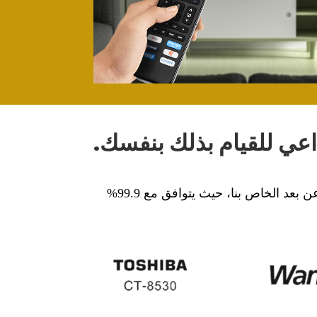
اعي للقيام بذلك بنفسك.
نحن نتعاون مع موردي أجهزة التلفزيون، لذلك لا داعي للقلق بشأن توافق علامتنا التجارية مع جهاز التحكم عن بعد الخاص بنا، حيث يتوافق مع 99.9%