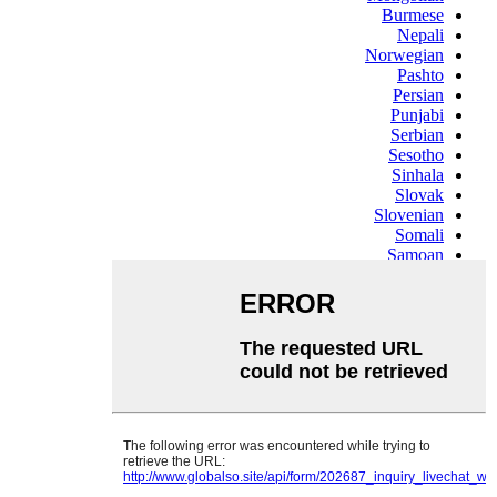
Burmese
Nepali
Norwegian
Pashto
Persian
Punjabi
Serbian
Sesotho
Sinhala
Slovak
Slovenian
Somali
Samoan
Scots Gaelic
Shona
Sindhi
Sundanese
Swahili
Tajik
Tamil
Telugu
Thai
Ukrainian
Urdu
Uzbek