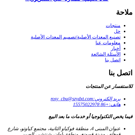
ملاحة
منتجات
حل
تصنيع المعدات الأصلية/تصميم المعدات الأصلية
معلومات عنا
أخبار
الأسئلة الشائعة
اتصل بنا
اتصل بنا
للاستفسار عن المنتجات
بريد إلكتروني:
rosy_cbu@szydxt.com
هاتف:
+86 15575022978
فيما يخص التكنولوجيا أو خدمات ما بعد البيع
عنوان:
المبنى 4، منطقة فوكياو الثانية، مجتمع كياوتو، شارع
فوهاي، مدينة فويونغ، منطقة باوان، شنتشن، الصين