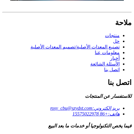
ملاحة
منتجات
حل
تصنيع المعدات الأصلية/تصميم المعدات الأصلية
معلومات عنا
أخبار
الأسئلة الشائعة
اتصل بنا
اتصل بنا
للاستفسار عن المنتجات
بريد إلكتروني:
rosy_cbu@szydxt.com
هاتف:
+86 15575022978
فيما يخص التكنولوجيا أو خدمات ما بعد البيع